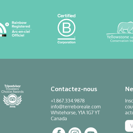
Contactez-nous
Ne
+1.867.334.9878
Ins
info@terreboreale.com
cou
Whitehorse, Y1A 1G7 YT
act
Canada