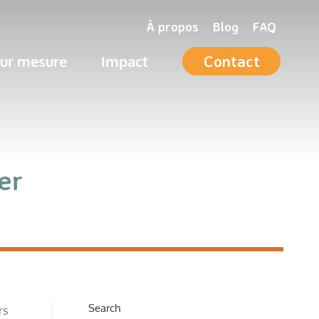
À propos
Blog
FAQ
Contact
ur mesure
Impact
Contact
ur mesure
Impact
er
Search
rs