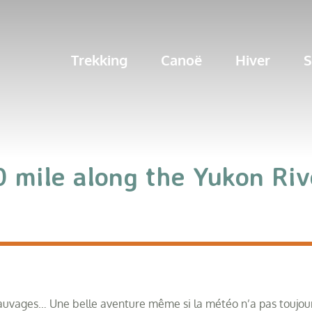
Trekking
Canoë
Hiver
S
Trekking
Canoë
Hiver
S
0 mile along the Yukon Riv
s sauvages… Une belle aventure même si la météo n’a pas toujou